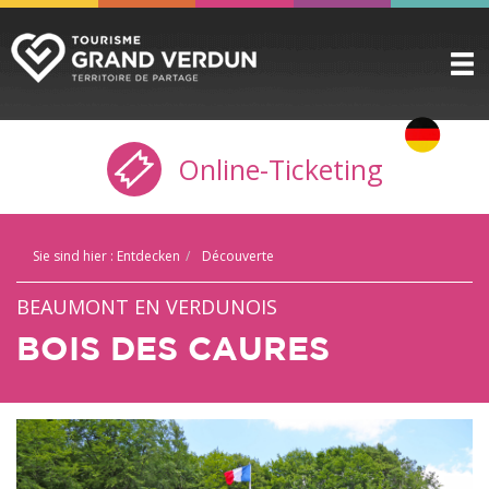
ENTDECKEN
▼
Online-Ticketing
ZU SEHEN / ZU TUN
▼
VORBEREITEN
▼
Sie sind hier :
Entdecken
Découverte
PRAKTISCHE INFORMATIONEN
▼
BEAUMONT EN VERDUNOIS
GRUPPEN
▼
BOIS DES CAURES
DIE ZITADELLE
BUCHUNG