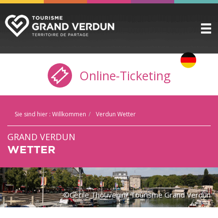
ENTDECKEN
▼
Online-Ticketing
ZU SEHEN / ZU TUN
▼
VORBEREITEN
▼
Sie sind hier :
Willkommen
Verdun Wetter
PRAKTISCHE INFORMATIONEN
▼
GRAND VERDUN
GRUPPEN
▼
WETTER
DIE ZITADELLE
BUCHUNG
©Cecile Thouvenin/ Tourisme Grand Verdun