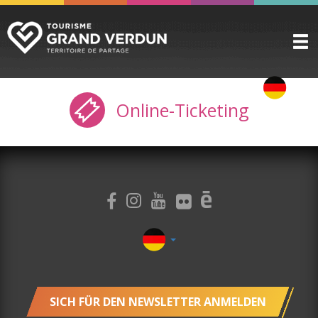
ENTDECKEN
▼
Online-Ticketing
ZU SEHEN / ZU TUN
▼
VORBEREITEN
▼
PRAKTISCHE INFORMATIONEN
▼
GRUPPEN
▼
DIE ZITADELLE
BUCHUNG
SICH FÜR DEN NEWSLETTER ANMELDEN