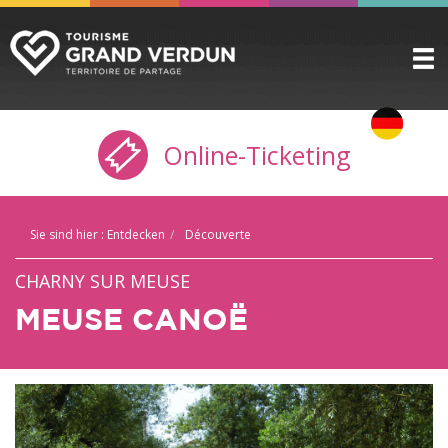
ENTDECKEN
▼
Online-Ticketing
ZU SEHEN / ZU TUN
▼
VORBEREITEN
▼
Sie sind hier :
Entdecken
Découverte
PRAKTISCHE INFORMATIONEN
▼
CHARNY SUR MEUSE
GRUPPEN
▼
MEUSE CANOË
DIE ZITADELLE
BUCHUNG