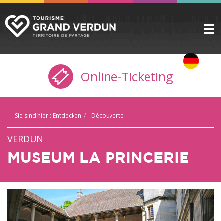
ENTDECKEN
▼
Online-Ticketing
ZU SEHEN / ZU TUN
▼
VORBEREITEN
▼
Sie sind hier :
Entdecken
Découverte
PRAKTISCHE INFORMATIONEN
▼
VERDUN
GRUPPEN
▼
MUSEUM LA PRINCERIE
DIE ZITADELLE
BUCHUNG