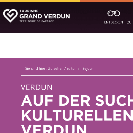
ENTDECKEN
ZU 
Sie sind hier :
Zu sehen / zu tun
Sejour
VERDUN
AUF DER SUC
KULTURELLEN
VERDUN