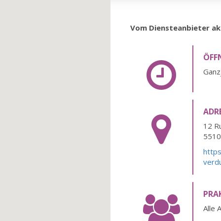
Vom Diensteanbieter akt
ÖFF
Ganzj
ADR
12 R
551
https
verdu
PRA
Alle 