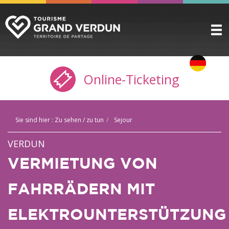
ENTDECKEN
▼
Online-Ticketing
ZU SEHEN / ZU TUN
▼
VORBEREITEN
▼
Sie sind hier :
Zu sehen / zu tun
Sejour
PRAKTISCHE INFORMATIONEN
▼
VERDUN
GRUPPEN
▼
VERMIETUNG VON
DIE ZITADELLE
FAHRRÄDERN MIT
BUCHUNG
ELEKTROUNTERSTÜTZUNG