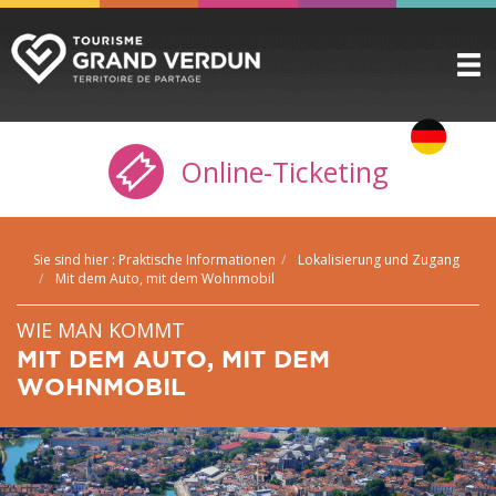
ENTDECKEN
▼
Online-Ticketing
ZU SEHEN / ZU TUN
▼
VORBEREITEN
▼
Sie sind hier :
Praktische Informationen
Lokalisierung und Zugang
PRAKTISCHE INFORMATIONEN
▼
Mit dem Auto, mit dem Wohnmobil
GRUPPEN
▼
WIE MAN KOMMT
MIT DEM AUTO, MIT DEM
DIE ZITADELLE
WOHNMOBIL
BUCHUNG